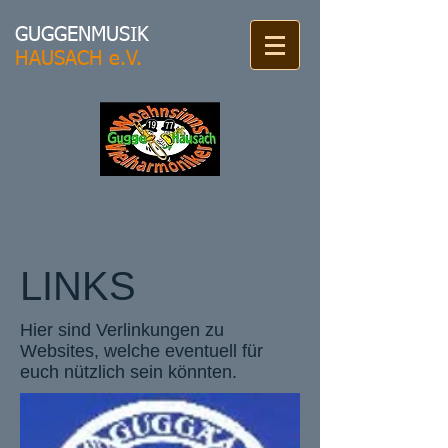
GUGGENMUSIK
HAUSACH e.V.
LINKS
Hier sind Verlinkungen zu
Websites, welche eventuell für
euch nützlich sein könnten.